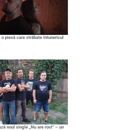
 o piesă care străbate întunericul
a
ază noul single „Nu are rost” – un