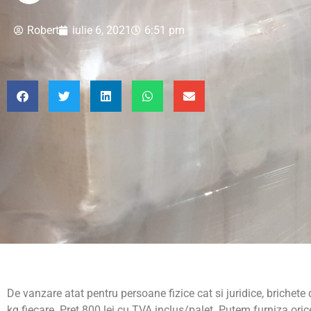
Robert
iulie 6, 2021
6:51 pm
De vanzare atat pentru persoane fizice cat si juridice, brichet
kg fiecare. Pret 800 lei cu TVA inclus/palet. Putem furniza or