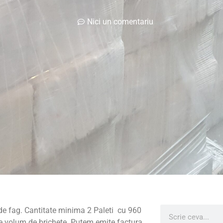
Nici un comentariu
e de fag. Cantitate minima 2 Paleti cu 960
ice volum de brichete. Putem emite factura