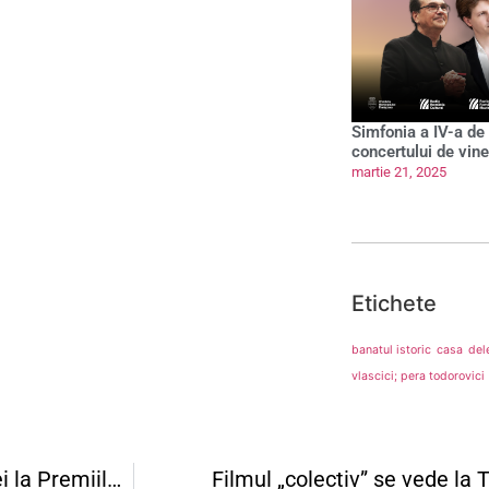
Simfonia a IV-a de
concertului de vine
martie 21, 2025
Etichete
banatul istoric
casa
del
vlascici; pera todorovici
Premiul Publicului TIFF și propunerea Germaniei la Premiile Oscar: ”Copilul-problemă”, acum pe ecranele din Timișoara
Filmul „colectiv” se vede la