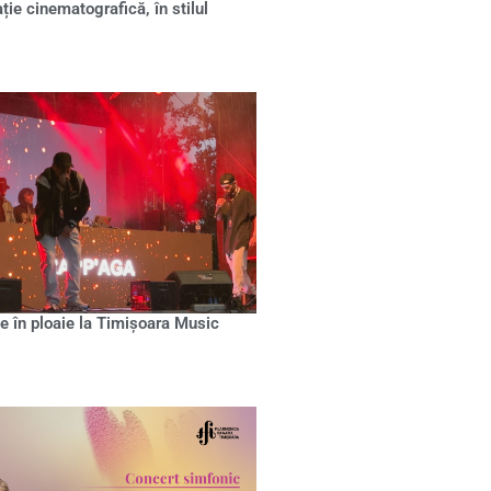
ație cinematografică, în stilul
e în ploaie la Timișoara Music