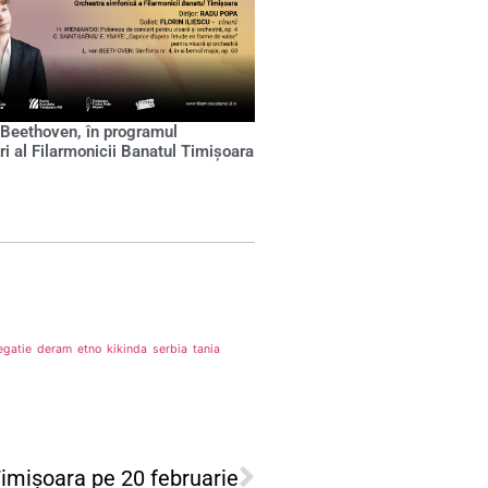
 Beethoven, în programul
ri al Filarmonicii Banatul Timișoara
egatie
deram
etno
kikinda
serbia
tania
 Timișoara pe 20 februarie