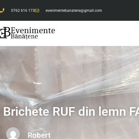
0762 616 173
evenimentebanatene@gmail.com
Brichete RUF din lemn 
Robert