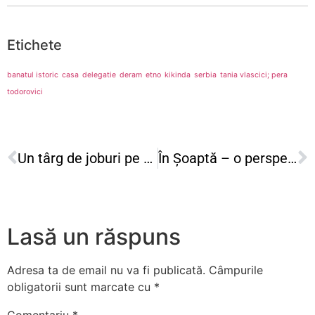
Etichete
banatul istoric
casa
delegatie
deram
etno
kikinda
serbia
tania vlascici; pera
todorovici
Un târg de joburi pe stilul generației Z! 160 de companii și peste 9000 de oportunități de carieră.
În Șoaptă – o perspectivă ascunsă a societății românești
Lasă un răspuns
Adresa ta de email nu va fi publicată.
Câmpurile
obligatorii sunt marcate cu
*