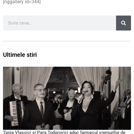
[nggallery id=344]
Ultimele stiri
Tania Vlascici și Pera Todorovici aduc farmecul vremurilor de