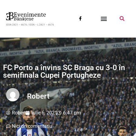
ISSN 2821 – 4676 / ISSN – L 2821 – 4676
FC Porto a învins SC Braga cu 3-0 în
semifinala Cupei Portugheze
Robert
Robert
iulie 6, 2021
6:47 pm
Nici un comentariu