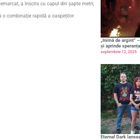
nemarcat, a înscris cu capul din şapte metri;
ă o combinaţie rapidă a oaspeților.
„Inimă de argint” —
și aprinde speranț
septembrie 12, 2025
Eternal Dark lanse