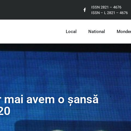
ISSN 2821 – 4676
ISSN – L 2821 – 4676
Local
National
Monde
r mai avem o şansă
20