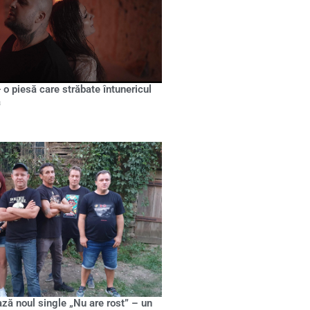
 o piesă care străbate întunericul
a
ază noul single „Nu are rost” – un