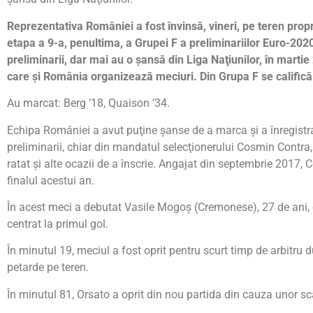
Reprezentativa României a fost învinsă, vineri, pe teren propr
etapa a 9-a, penultima, a Grupei F a preliminariilor Euro-2020.
preliminarii, dar mai au o şansă din Liga Naţiunilor, în martie 
care şi România organizează meciuri. Din Grupa F se califică
Au marcat: Berg ’18, Quaison ’34.
Echipa României a avut puţine şanse de a marca şi a înregistr
preliminarii, chiar din mandatul selecţionerului Cosmin Contra,
ratat şi alte ocazii de a înscrie. Angajat din septembrie 2017,
finalul acestui an.
În acest meci a debutat Vasile Mogoş (Cremonese), 27 de ani, c
centrat la primul gol.
În minutul 19, meciul a fost oprit pentru scurt timp de arbitru
petarde pe teren.
În minutul 81, Orsato a oprit din nou partida din cauza unor sca