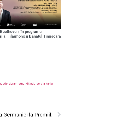
 Beethoven, în programul
ri al Filarmonicii Banatul Timișoara
egatie
deram
etno
kikinda
serbia
tania
Premiul Publicului TIFF și propunerea Germaniei la Premiile Oscar: ”Copilul-problemă”, acum pe ecranele din Timișoara