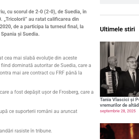
iu, cu scorul de 2-0 (2-0), de Suedia, în
 „Tricolorii” au ratat calificarea din
2020, de a participa la turneul final, la
Ultimele stiri
 Spania şi Suedia.
at cea mai slabă evoluţie din aceste
 fiind dominată autoritar de Suedia, care a
 Contra mai are contract cu FRF până la
are a fost depăşit uşor de Frosberg, care a
Tania Vlascici și 
vremurilor de altăd
 după ce suporterii români au aruncat
septembrie 28, 2025
ndări rasiste în tribune.