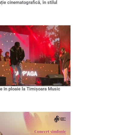
ație cinematografică, în stilul
e în ploaie la Timișoara Music