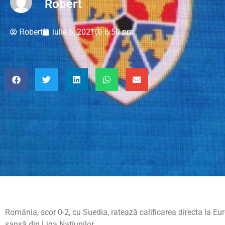
Robert
Robert
iulie 6, 2021
6:50 pm
România, scor 0-2, cu Suedia, ratează calificarea directa la Eu
şansă din Liga Naţiunilor.