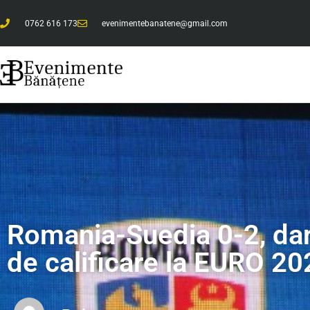
0762 616 173
evenimentebanatene@gmail.com
Romania-Suedia 0-2, da
de calificare la EURO 20