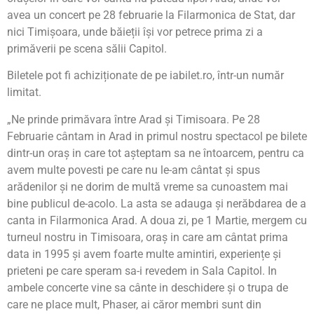
avea un concert pe 28 februarie la Filarmonica de Stat, dar
nici Timișoara, unde băieții își vor petrece prima zi a
primăverii pe scena sălii Capitol.
Biletele pot fi achiziționate de pe iabilet.ro, într-un număr
limitat.
„Ne prinde primăvara între Arad și Timisoara. Pe 28
Februarie cântam in Arad in primul nostru spectacol pe bilete
dintr-un oraș in care tot așteptam sa ne întoarcem, pentru ca
avem multe povesti pe care nu le-am cântat și spus
arădenilor și ne dorim de multă vreme sa cunoastem mai
bine publicul de-acolo. La asta se adauga și nerăbdarea de a
canta in Filarmonica Arad. A doua zi, pe 1 Martie, mergem cu
turneul nostru in Timisoara, oraș in care am cântat prima
data in 1995 și avem foarte multe amintiri, experiențe și
prieteni pe care speram sa-i revedem in Sala Capitol. In
ambele concerte vine sa cânte in deschidere și o trupa de
care ne place mult, Phaser, ai căror membri sunt din