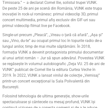
Timisoara.” – a declarat Cornel Ilie, solistul trupei VUNK.
De peste 25 de ani pe scenă din România, VUNK este trupa
inovației în rock-ul românesc: primul videoclip 3D, primul
concert multimedia, primul afiș exclusiv din GIF-uri sau
primul videoclip filmat live pe Facebook.
Single-uri precum „Pleacă”, „Vreau o țară că afară”, „Așa și”
sau „Vino, du-te” au ocupat primul loc în topurile radio de-a
lungul anilor, timp de mai multe săptămâni. În 2018,
formația VUNK a devenit protagonista primului documentar
al unui artist român – Jur să spun adevărul. Povestea VUNK
se regăsește în volumul autobiografic „Deja VU. 25 de ani de
VUNK” publicat de Cornel Ilie la editura Curtea Veche în
2019. În 2022, VUNK a lansat vinilul de colecție „Vernisaj”
printr-un concert excepţional la Sala Polivalentă din
București.
Folosind tehnologia de ultima generație, show-urile
spectaculoase și cântecele cu mesaj profund, VUNK își
continuă viziunea de a conecta oamenii și de a le aduce