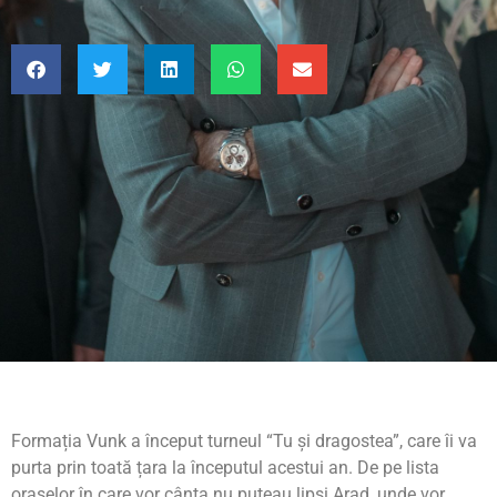
Formația Vunk a început turneul “Tu și dragostea”, care îi va
purta prin toată țara la începutul acestui an. De pe lista
orașelor în care vor cânta nu puteau lipsi Arad, unde vor